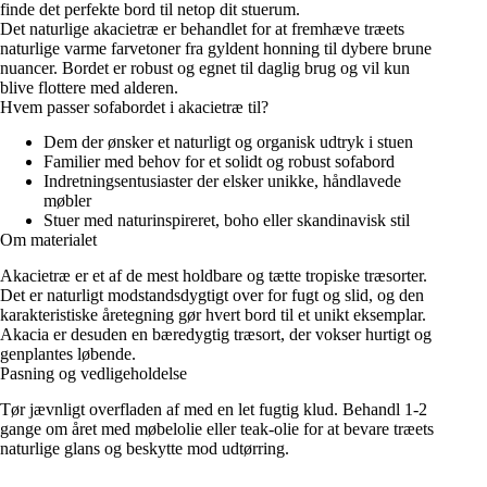
finde det perfekte bord til netop dit stuerum.
Det naturlige akacietræ er behandlet for at fremhæve træets
naturlige varme farvetoner fra gyldent honning til dybere brune
nuancer. Bordet er robust og egnet til daglig brug og vil kun
blive flottere med alderen.
Hvem passer sofabordet i akacietræ til?
Dem der ønsker et naturligt og organisk udtryk i stuen
Familier med behov for et solidt og robust sofabord
Indretningsentusiaster der elsker unikke, håndlavede
møbler
Stuer med naturinspireret, boho eller skandinavisk stil
Om materialet
Akacietræ er et af de mest holdbare og tætte tropiske træsorter.
Det er naturligt modstandsdygtigt over for fugt og slid, og den
karakteristiske åretegning gør hvert bord til et unikt eksemplar.
Akacia er desuden en bæredygtig træsort, der vokser hurtigt og
genplantes løbende.
Pasning og vedligeholdelse
Tør jævnligt overfladen af med en let fugtig klud. Behandl 1-2
gange om året med møbelolie eller teak-olie for at bevare træets
naturlige glans og beskytte mod udtørring.