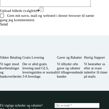
Upload billede (valgfrit)
Gem mit navn, mail og websted i denne browser til næste
gang jeg kommenterer.
Send
Sikker Betaling
Gratis Levering
Gaver og Rabatter
Hurtig Support
Vi tager imod
Der er altid gratis
Vi tilbyder ofte
Vi bestræber os
kortbetalinger
levering med GLS,
gaver og rabatter
efter at svare
og
leveringstiden er normalt
til tilbagevendende
indenfor få timer
bankoverførsler.
3-8 hverdage.
kunder.
på mails.
Få vigtige nyheder og rabatter!