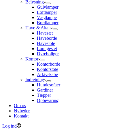
Belysning
Gulvlamper
Loftlamper
Væglampe
Bordlamper
Have & Altan
Havesæt
Haveborde
Havestole
Loungesæt
Dyreboliger
Kontor
Kontorborde
Kontorstole
Arkivskabe
Indretning
Hundesofaer
Gardiner
Tæpper
Opbevaring
Om os
Nyheder
Kontakt
Log ind