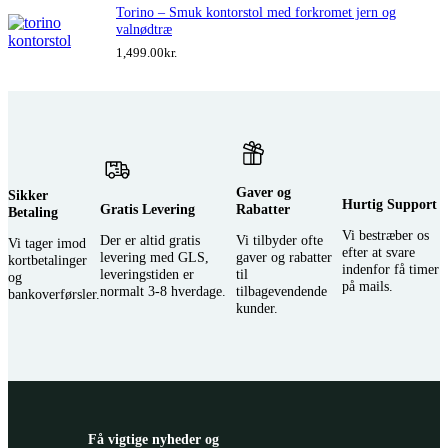
Torino – Smuk kontorstol med forkromet jern og
valnødtræ
1,499.00
kr.
Gaver og
Sikker
Hurtig Support
Gratis Levering
Rabatter
Betaling
Vi bestræber os
Der er altid gratis
Vi tilbyder ofte
Vi tager imod
efter at svare
levering med GLS,
gaver og rabatter
kortbetalinger
indenfor få timer
leveringstiden er
til
og
på mails.
normalt 3-8 hverdage.
tilbagevendende
bankoverførsler.
kunder.
Få vigtige nyheder og