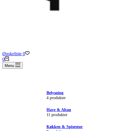
Ønskeliste
0
Indkøbskurv
0
Menu
Belysning
4 produkter
Have & Altan
11 produkter
Køkken & Spisestue