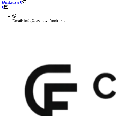
Ønskeliste
0
Indkøbskurv
0
Email:
info@casanovafurniture.dk