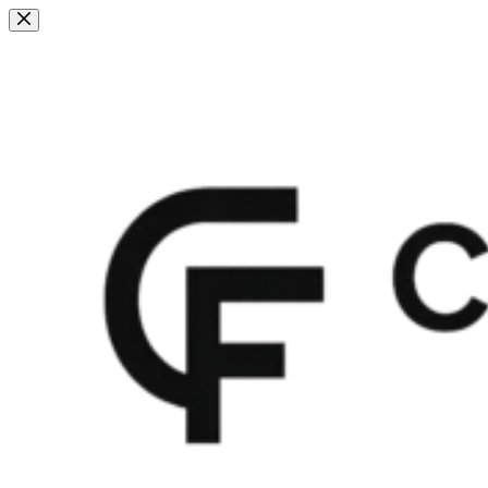
Fortsæt
til
indhold