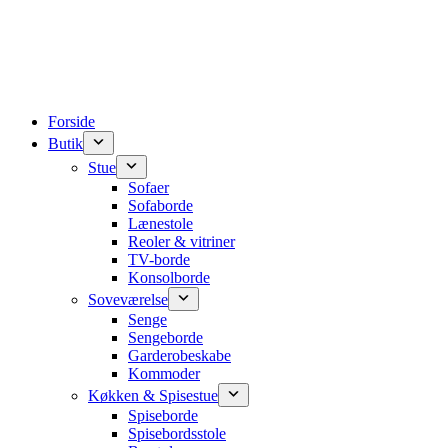
Forside
Butik
Stue
Sofaer
Sofaborde
Lænestole
Reoler & vitriner
TV-borde
Konsolborde
Soveværelse
Senge
Sengeborde
Garderobeskabe
Kommoder
Køkken & Spisestue
Spiseborde
Spisebordsstole