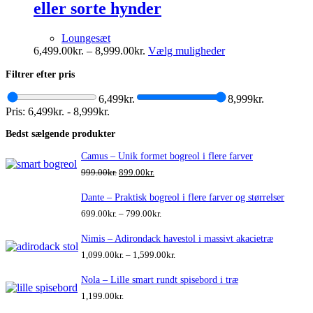
eller sorte hynder
Loungesæt
Prisinterval:
Dette
6,499.00
kr.
–
8,999.00
kr.
Vælg muligheder
6,499.00kr.
vare
Filtrer efter pris
til
har
8,999.00kr.
flere
6,499kr.
8,999kr.
varianter.
Pris:
6,499kr.
-
8,999kr.
Mulighederne
kan
Bedst sælgende produkter
vælges
på
Camus – Unik formet bogreol i flere farver
varesiden
Den
Den
999.00
kr.
899.00
kr.
oprindelige
aktuelle
pris
pris
Dante – Praktisk bogreol i flere farver og størrelser
var:
er:
Prisinterval:
699.00
kr.
–
799.00
kr.
999.00kr..
899.00kr..
699.00kr.
til
Nimis – Adirondack havestol i massivt akacietræ
799.00kr.
Prisinterval:
1,099.00
kr.
–
1,599.00
kr.
1,099.00kr.
til
Nola – Lille smart rundt spisebord i træ
1,599.00kr.
1,199.00
kr.