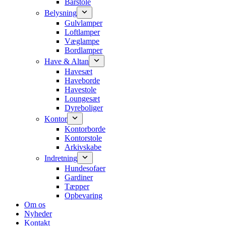
Barstole
Belysning
Gulvlamper
Loftlamper
Væglampe
Bordlamper
Have & Altan
Havesæt
Haveborde
Havestole
Loungesæt
Dyreboliger
Kontor
Kontorborde
Kontorstole
Arkivskabe
Indretning
Hundesofaer
Gardiner
Tæpper
Opbevaring
Om os
Nyheder
Kontakt