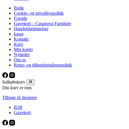
Butik
Cookie- og privatlivspolitik
Forside
Gavekort – Casanova Furniture
Handelsbetingelser
kasse
Kontakt
Kurv
Min konto
Nyheder
Om os
Retur- og tilbagebetalingspolitik
Indkøbskurv
Din kurv er tom.
Tilbage til shoppen
B2B
Gavekort