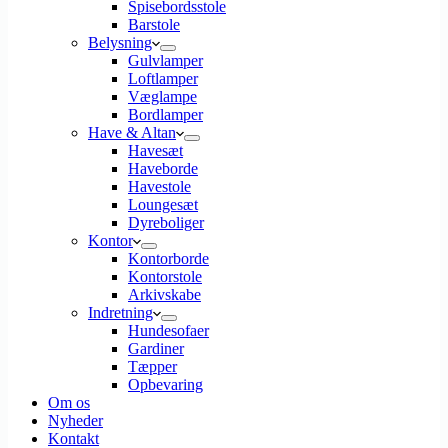
Spisebordsstole
Barstole
Belysning
Gulvlamper
Loftlamper
Væglampe
Bordlamper
Have & Altan
Havesæt
Haveborde
Havestole
Loungesæt
Dyreboliger
Kontor
Kontorborde
Kontorstole
Arkivskabe
Indretning
Hundesofaer
Gardiner
Tæpper
Opbevaring
Om os
Nyheder
Kontakt