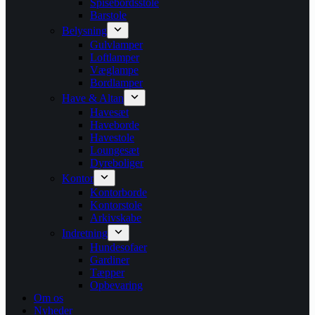
Spisebordsstole
Barstole
Belysning
Gulvlamper
Loftlamper
Væglampe
Bordlamper
Have & Altan
Havesæt
Haveborde
Havestole
Loungesæt
Dyreboliger
Kontor
Kontorborde
Kontorstole
Arkivskabe
Indretning
Hundesofaer
Gardiner
Tæpper
Opbevaring
Om os
Nyheder