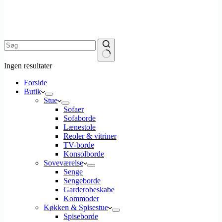
Ingen resultater
Forside
Butik
Stue
Sofaer
Sofaborde
Lænestole
Reoler & vitriner
TV-borde
Konsolborde
Soveværelse
Senge
Sengeborde
Garderobeskabe
Kommoder
Køkken & Spisestue
Spiseborde