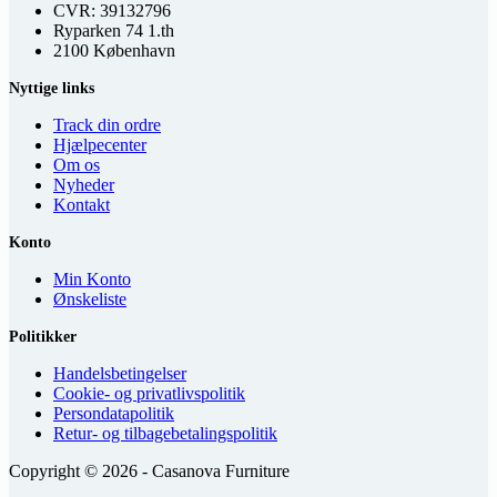
CVR: 39132796
Ryparken 74 1.th
2100 København
Nyttige links
Track din ordre
Hjælpecenter
Om os
Nyheder
Kontakt
Konto
Min Konto
Ønskeliste
Politikker
Handelsbetingelser
Cookie- og privatlivspolitik
Persondatapolitik
Retur- og tilbagebetalingspolitik
Copyright © 2026 - Casanova Furniture