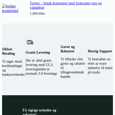
Torino – Smuk kontorstol med forkromet jern og
valnødtræ
1,499.00
kr.
Gaver og
Sikker
Rabatter
Hurtig Support
Gratis Levering
Betaling
Vi tilbyder ofte
Vi bestræber os
Der er altid gratis
Vi tager imod
gaver og rabatter
efter at svare
levering med GLS,
kortbetalinger
til
indenfor få timer
leveringstiden er
og
tilbagevendende
på mails.
normalt 3-8 hverdage.
bankoverførsler.
kunder.
Få vigtige nyheder og
rabatter!