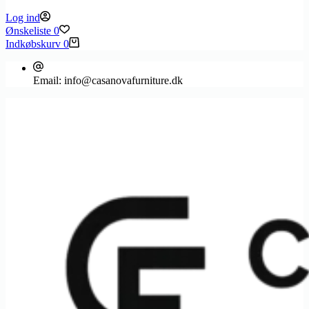
Log ind
Ønskeliste
0
Indkøbskurv
0
Email:
info@casanovafurniture.dk