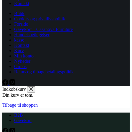
Kontakt
Butik
Cookie- og privatlivspolitik
Forside
Gavekort – Casanova Furniture
Handelsbetingelser
kasse
Kontakt
Kurv
Min konto
Nyheder
Om os
Retur- og tilbagebetalingspolitik
Indkøbskurv
Din kurv er tom.
Tilbage til shoppen
B2B
Gavekort