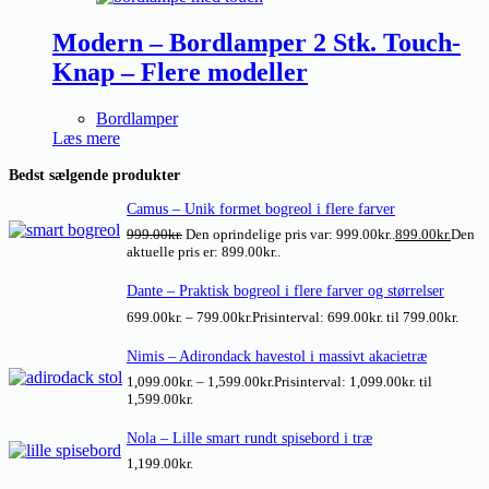
Modern – Bordlamper 2 Stk. Touch-
Knap – Flere modeller
Bordlamper
Læs mere
Bedst sælgende produkter
Camus – Unik formet bogreol i flere farver
999.00
kr.
Den oprindelige pris var: 999.00kr..
899.00
kr.
Den
aktuelle pris er: 899.00kr..
Dante – Praktisk bogreol i flere farver og størrelser
699.00
kr.
–
799.00
kr.
Prisinterval: 699.00kr. til 799.00kr.
Nimis – Adirondack havestol i massivt akacietræ
1,099.00
kr.
–
1,599.00
kr.
Prisinterval: 1,099.00kr. til
1,599.00kr.
Nola – Lille smart rundt spisebord i træ
1,199.00
kr.