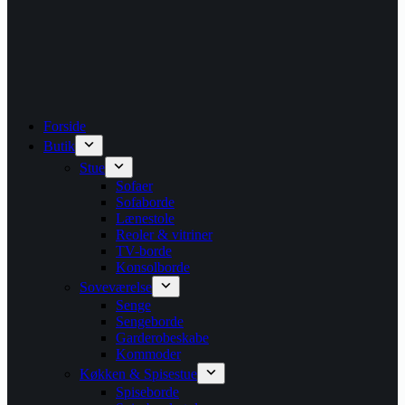
Forside
Butik
Stue
Sofaer
Sofaborde
Lænestole
Reoler & vitriner
TV-borde
Konsolborde
Soveværelse
Senge
Sengeborde
Garderobeskabe
Kommoder
Køkken & Spisestue
Spiseborde