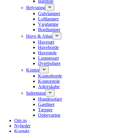
Barstole
Belysning
Gulvlamper
Loftlamper
Væglampe
Bordlamper
Have & Altan
Havesæt
Haveborde
Havestole
Loungesæt
Dyreboliger
Kontor
Kontorborde
Kontorstole
Arkivskabe
Indretning
Hundesofaer
Gardiner
Tæpper
Opbevaring
Om os
Nyheder
Kontakt