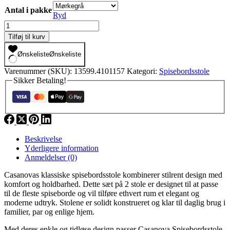
Antal i pakke
Ryd
Casanova
-
Tilføj til kurv
Spisebordsstole
2
Ønskeliste
Ønskeliste
Stk.
antal
Varenummer (SKU):
13599.4101157
Kategori:
Spisebordsstole
Sikker Betaling!
Beskrivelse
Yderligere information
Anmeldelser (0)
Casanovas klassiske spisebordsstole kombinerer stilrent design med
komfort og holdbarhed. Dette sæt på 2 stole er designet til at passe
til de fleste spiseborde og vil tilføre ethvert rum et elegant og
moderne udtryk. Stolene er solidt konstrueret og klar til daglig brug i
familier, par og enlige hjem.
Med deres enkle og tidløse design passer Casanova Spisebordsstole