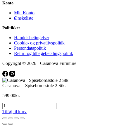
Konto
Min Konto
Ønskeliste
Politikker
Handelsbetingelser
Cookie- og privatlivspolitik
Persondatapolitik
Retur- og tilbagebetalingspolitik
Copyright © 2026 - Casanova Furniture
Casanova – Spisebordsstole 2 Stk.
599.00
kr.
Casanova
-
Dette
Tilføj til kurv
Spisebordsstole
vare
2
har
Stk.
flere