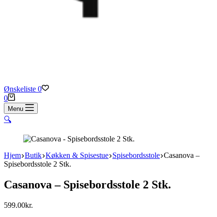
Ønskeliste
0
Indkøbskurv
0
Menu
🔍
Hjem
Butik
Køkken & Spisestue
Spisebordsstole
Casanova –
Spisebordsstole 2 Stk.
Casanova – Spisebordsstole 2 Stk.
599.00
kr.