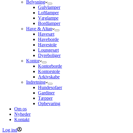
Belysning
Gulvlamper
Loftlamper
Væglampe
Bordlamper
Have & Altan
Havesæt
Haveborde
Havestole
Loungesæt
Dyreboliger
Kontor
Kontorborde
Kontorstole
Arkivskabe
Indretning
Hundesofaer
Gardiner
Tæpper
Opbevaring
Om os
Nyheder
Kontakt
Log ind