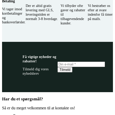
Betaling
varesiden
Der er altid gratis
Vi tilbyder ofte
Vi bestræber os
Vi tager imod
levering med GLS,
gaver og rabatter
efter at svare
kortbetalinger
leveringstiden er
til
indenfor få timer
og
normalt 3-8 hverdage.
tilbagevendende
på mails.
bankoverførsler.
kunder.
Få vigtige nyheder og
rabatter!
Tilmeld dig vores
Tilmeld
nyhedsbrev
Har du et spørgsmål?
Så er du meget velkommen til at kontakte os!