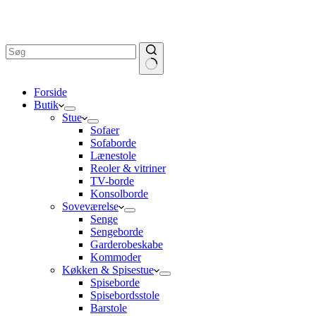
Ingen
Forside
resultater
Butik
Stue
Sofaer
Sofaborde
Lænestole
Reoler & vitriner
TV-borde
Konsolborde
Soveværelse
Senge
Sengeborde
Garderobeskabe
Kommoder
Køkken & Spisestue
Spiseborde
Spisebordsstole
Barstole