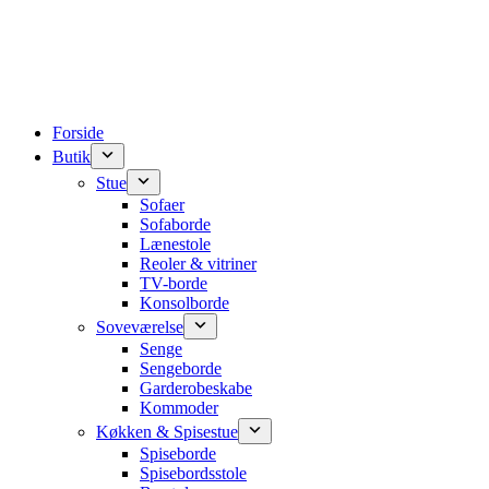
Forside
Butik
Stue
Sofaer
Sofaborde
Lænestole
Reoler & vitriner
TV-borde
Konsolborde
Soveværelse
Senge
Sengeborde
Garderobeskabe
Kommoder
Køkken & Spisestue
Spiseborde
Spisebordsstole