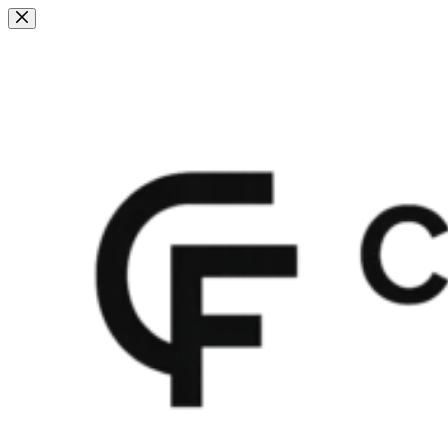
Fortsæt
til
indhold