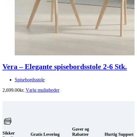
Vera – Elegante spisebordsstole 2-6 Stk.
Spisebordsstole
Dette
2,699.00
kr.
Vælg muligheder
vare
1
har
flere
varianter.
Mulighederne
kan
vælges
Gaver og
Sikker
på
Gratis Levering
Rabatter
Hurtig Support