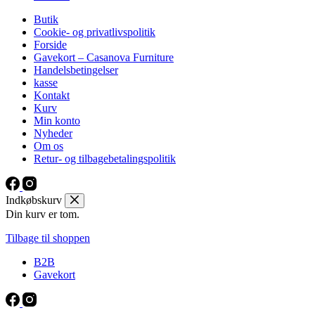
Butik
Cookie- og privatlivspolitik
Forside
Gavekort – Casanova Furniture
Handelsbetingelser
kasse
Kontakt
Kurv
Min konto
Nyheder
Om os
Retur- og tilbagebetalingspolitik
Indkøbskurv
Din kurv er tom.
Tilbage til shoppen
B2B
Gavekort