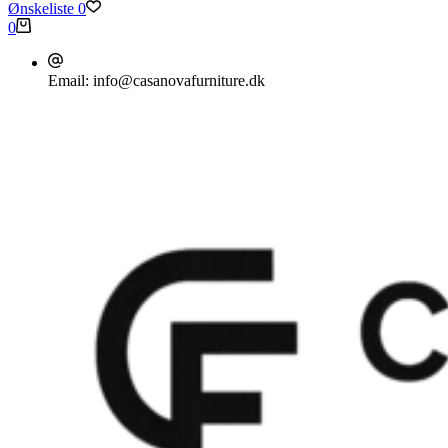
Ønskeliste
0
Indkøbskurv
0
Email:
info@casanovafurniture.dk