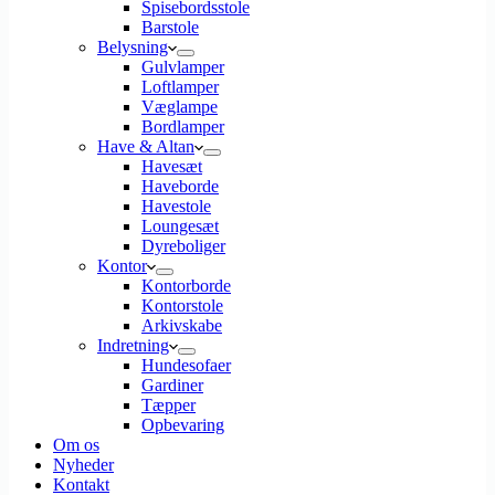
Spisebordsstole
Barstole
Belysning
Gulvlamper
Loftlamper
Væglampe
Bordlamper
Have & Altan
Havesæt
Haveborde
Havestole
Loungesæt
Dyreboliger
Kontor
Kontorborde
Kontorstole
Arkivskabe
Indretning
Hundesofaer
Gardiner
Tæpper
Opbevaring
Om os
Nyheder
Kontakt