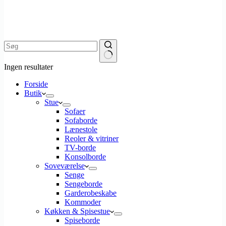
Ingen resultater
Forside
Butik
Stue
Sofaer
Sofaborde
Lænestole
Reoler & vitriner
TV-borde
Konsolborde
Soveværelse
Senge
Sengeborde
Garderobeskabe
Kommoder
Køkken & Spisestue
Spiseborde