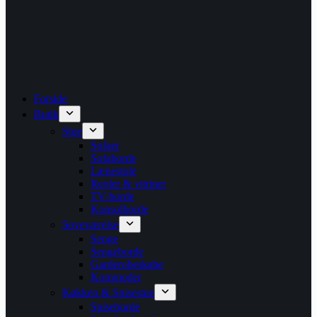
Forside
Butik
Stue
Sofaer
Sofaborde
Lænestole
Reoler & vitriner
TV-borde
Konsolborde
Soveværelse
Senge
Sengeborde
Garderobeskabe
Kommoder
Køkken & Spisestue
Spiseborde