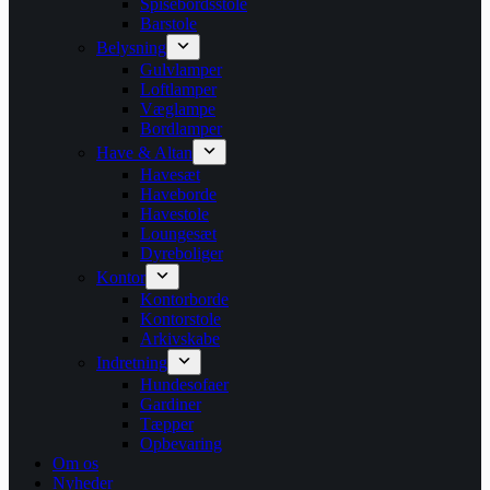
Spisebordsstole
Barstole
Belysning
Gulvlamper
Loftlamper
Væglampe
Bordlamper
Have & Altan
Havesæt
Haveborde
Havestole
Loungesæt
Dyreboliger
Kontor
Kontorborde
Kontorstole
Arkivskabe
Indretning
Hundesofaer
Gardiner
Tæpper
Opbevaring
Om os
Nyheder