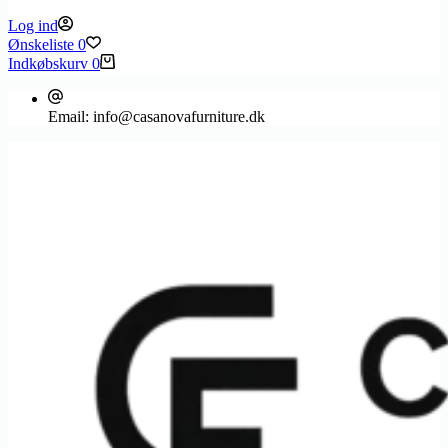
Log ind
Ønskeliste
0
Indkøbskurv
0
Email:
info@casanovafurniture.dk