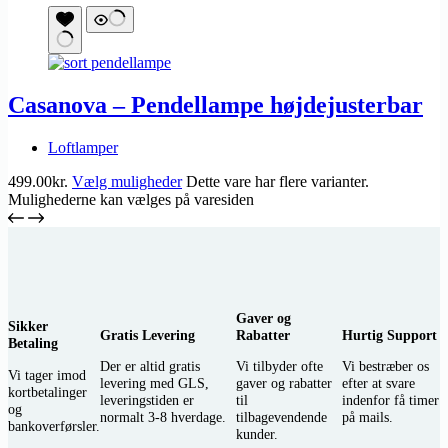
Casanova – Pendellampe højdejusterbar
Loftlamper
499.00
kr.
Vælg muligheder
Dette vare har flere varianter.
Mulighederne kan vælges på varesiden
Gaver og
Sikker
Gratis Levering
Rabatter
Hurtig Support
Betaling
Der er altid gratis
Vi tilbyder ofte
Vi bestræber os
Vi tager imod
levering med GLS,
gaver og rabatter
efter at svare
kortbetalinger
leveringstiden er
til
indenfor få timer
og
normalt 3-8 hverdage.
tilbagevendende
på mails.
bankoverførsler.
kunder.