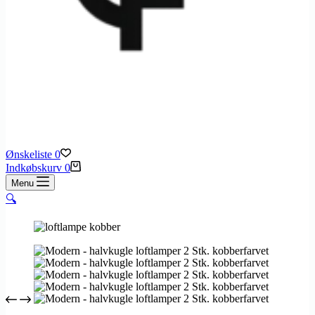
Ønskeliste
0
Indkøbskurv
0
Menu
🔍