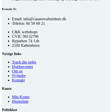
Kontakt Os
Email: info@casanovafurniture.dk
Telefon: 60 59 69 21
C&K webshops
CVR: 39132796
Ryparken 74 1.th
2100 København
Nyttige links
Track din ordre
Hjælpecenter
Om os
Nyheder
Kontakt
Konto
Min Konto
Ønskeliste
Politikker