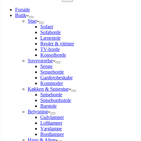
Ingen
Forside
resultater
Butik
Stue
Sofaer
Sofaborde
Lænestole
Reoler & vitriner
TV-borde
Konsolborde
Soveværelse
Senge
Sengeborde
Garderobeskabe
Kommoder
Køkken & Spisestue
Spiseborde
Spisebordsstole
Barstole
Belysning
Gulvlamper
Loftlamper
Væglampe
Bordlamper
Have & Altan