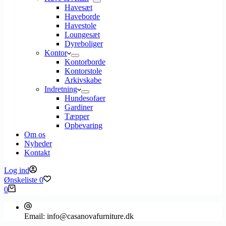
Havesæt
Haveborde
Havestole
Loungesæt
Dyreboliger
Kontor
Kontorborde
Kontorstole
Arkivskabe
Indretning
Hundesofaer
Gardiner
Tæpper
Opbevaring
Om os
Nyheder
Kontakt
Log ind
Ønskeliste
0
Indkøbskurv
0
Email:
info@casanovafurniture.dk