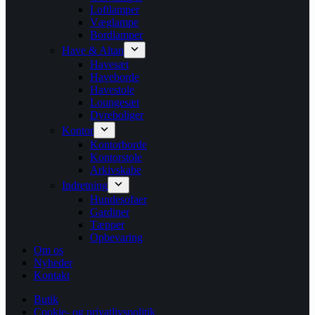
Loftlamper
Væglampe
Bordlamper
Have & Altan
Havesæt
Haveborde
Havestole
Loungesæt
Dyreboliger
Kontor
Kontorborde
Kontorstole
Arkivskabe
Indretning
Hundesofaer
Gardiner
Tæpper
Opbevaring
Om os
Nyheder
Kontakt
Butik
Cookie- og privatlivspolitik