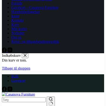
Forside
Gavekort – Casanova Furniture
Handelsbetingelser
kasse
Kontakt
Kurv
Min konto
Nyheder
Om os
Retur- og tilbagebetalingspolitik
Indkøbskurv
Din kurv er tom.
Tilbage til shoppen
B2B
Gavekort