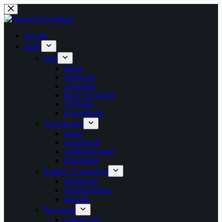
Fortsæt
til
indhold
Forside
Butik
Stue
Sofaer
Sofaborde
Lænestole
Reoler & vitriner
TV-borde
Konsolborde
Soveværelse
Senge
Sengeborde
Garderobeskabe
Kommoder
Køkken & Spisestue
Spiseborde
Spisebordsstole
Barstole
Belysning
Gulvlamper