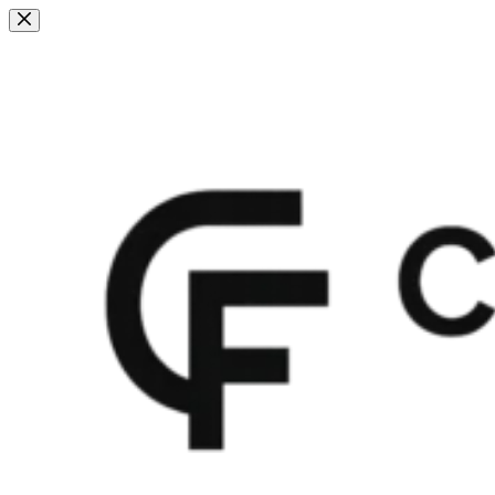
Fortsæt
til
indhold