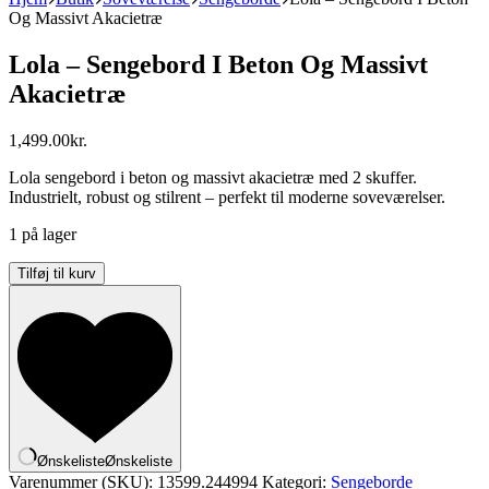
Og Massivt Akacietræ
Lola – Sengebord I Beton Og Massivt
Akacietræ
1,499.00
kr.
Lola sengebord i beton og massivt akacietræ med 2 skuffer.
Industrielt, robust og stilrent – perfekt til moderne soveværelser.
1 på lager
Lola
Tilføj til kurv
-
Sengebord
I
Beton
Og
Massivt
Akacietræ
antal
Ønskeliste
Ønskeliste
Varenummer (SKU):
13599.244994
Kategori:
Sengeborde