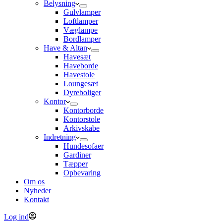
Belysning
Gulvlamper
Loftlamper
Væglampe
Bordlamper
Have & Altan
Havesæt
Haveborde
Havestole
Loungesæt
Dyreboliger
Kontor
Kontorborde
Kontorstole
Arkivskabe
Indretning
Hundesofaer
Gardiner
Tæpper
Opbevaring
Om os
Nyheder
Kontakt
Log ind