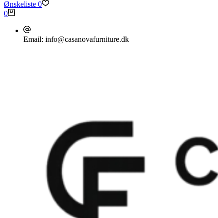
Ønskeliste
0
Indkøbskurv
0
Email:
info@casanovafurniture.dk