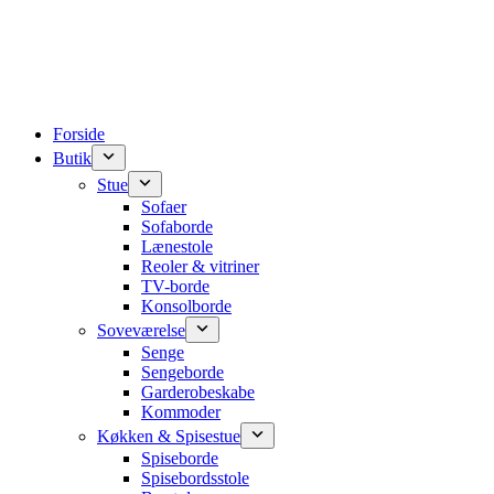
Forside
Butik
Stue
Sofaer
Sofaborde
Lænestole
Reoler & vitriner
TV-borde
Konsolborde
Soveværelse
Senge
Sengeborde
Garderobeskabe
Kommoder
Køkken & Spisestue
Spiseborde
Spisebordsstole