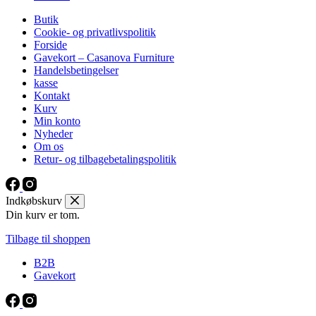
Butik
Cookie- og privatlivspolitik
Forside
Gavekort – Casanova Furniture
Handelsbetingelser
kasse
Kontakt
Kurv
Min konto
Nyheder
Om os
Retur- og tilbagebetalingspolitik
Indkøbskurv
Din kurv er tom.
Tilbage til shoppen
B2B
Gavekort