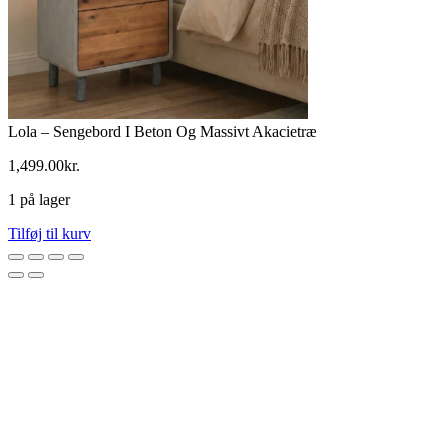
Lola – Sengebord I Beton Og Massivt Akacietræ
1,499.00
kr.
1 på lager
Lola
Tilføj til kurv
-
Sengebord
I
Beton
Og
Massivt
Akacietræ
antal