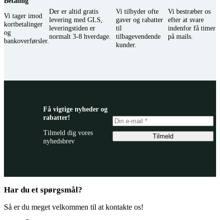
Betaling
varesiden
Der er altid gratis
Vi tilbyder ofte
Vi bestræber os
Vi tager imod
levering med GLS,
gaver og rabatter
efter at svare
kortbetalinger
leveringstiden er
til
indenfor få timer
og
normalt 3-8 hverdage.
tilbagevendende
på mails.
bankoverførsler.
kunder.
Få vigtige nyheder og
rabatter!
Tilmeld dig vores
Tilmeld
nyhedsbrev
Har du et spørgsmål?
Så er du meget velkommen til at kontakte os!