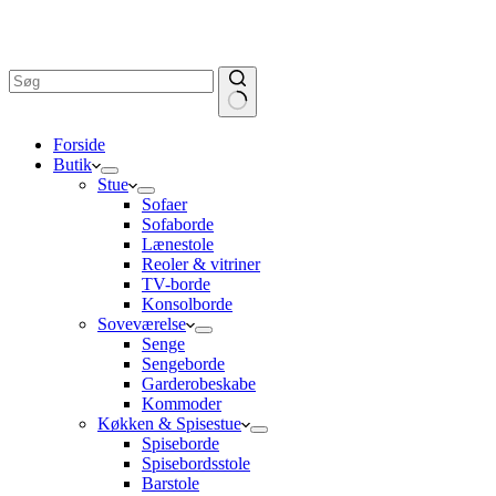
Ingen
Forside
resultater
Butik
Stue
Sofaer
Sofaborde
Lænestole
Reoler & vitriner
TV-borde
Konsolborde
Soveværelse
Senge
Sengeborde
Garderobeskabe
Kommoder
Køkken & Spisestue
Spiseborde
Spisebordsstole
Barstole