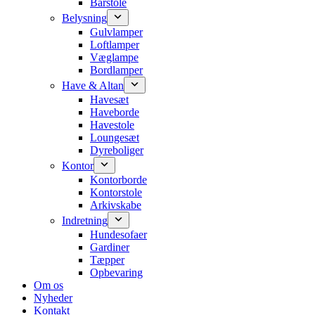
Barstole
Belysning
Gulvlamper
Loftlamper
Væglampe
Bordlamper
Have & Altan
Havesæt
Haveborde
Havestole
Loungesæt
Dyreboliger
Kontor
Kontorborde
Kontorstole
Arkivskabe
Indretning
Hundesofaer
Gardiner
Tæpper
Opbevaring
Om os
Nyheder
Kontakt