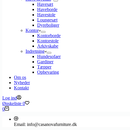
Havesæt
Haveborde
Havestole
Loungesæt
Dyreboliger
Kontor
Kontorborde
Kontorstole
Arkivskabe
Indretning
Hundesofaer
Gardiner
Tæpper
Opbevaring
Om os
Nyheder
Kontakt
Log ind
Ønskeliste
0
Indkøbskurv
0
Email:
info@casanovafurniture.dk