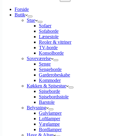
Ingen
Forside
resultater
Butik
Stue
Sofaer
Sofaborde
Lænestole
Reoler & vitriner
TV-borde
Konsolborde
Soveværelse
Senge
Sengeborde
Garderobeskabe
Kommoder
Køkken & Spisestue
Spiseborde
Spisebordsstole
Barstole
Belysning
Gulvlamper
Loftlamper
Væglampe
Bordlamper
Have & Altan