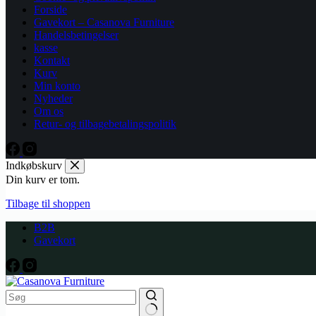
Forside
Gavekort – Casanova Furniture
Handelsbetingelser
kasse
Kontakt
Kurv
Min konto
Nyheder
Om os
Retur- og tilbagebetalingspolitik
Indkøbskurv
Din kurv er tom.
Tilbage til shoppen
B2B
Gavekort