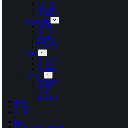
Loftlamper
Væglampe
Bordlamper
Have & Altan
Havesæt
Haveborde
Havestole
Loungesæt
Dyreboliger
Kontor
Kontorborde
Kontorstole
Arkivskabe
Indretning
Hundesofaer
Gardiner
Tæpper
Opbevaring
Om os
Nyheder
Kontakt
Butik
Cookie- og privatlivspolitik