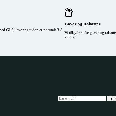
Gaver og Rabatter
 med GLS, leveringstiden er normalt 3-8
Vi tilbyder ofte gaver og rabatt
kunder.
Tilm