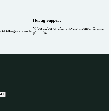
Hurtig Support
Vi bestræber os efter at svare indenfor få timer
er til tilbagevendende
på mails.
eld