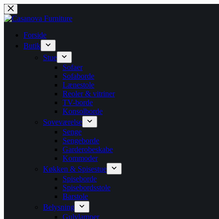
Fortsæt
til
indhold
Forside
Butik
Stue
Sofaer
Sofaborde
Lænestole
Reoler & vitriner
TV-borde
Konsolborde
Soveværelse
Senge
Sengeborde
Garderobeskabe
Kommoder
Køkken & Spisestue
Spiseborde
Spisebordsstole
Barstole
Belysning
Gulvlamper